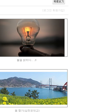
[로그인
회원가입]
♬
불을 밝히다...
봄 향기(삼천포대교)