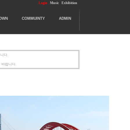
Login
Music
Exhibition
OWN
COMMUINTY
ADMIN
니다.
 바랍니다.