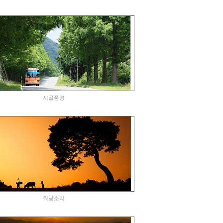
시골풍경
워낭소리