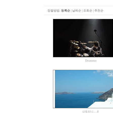
정렬방법:
등록순
|
날짜순
|
조회순
|
추천순
Drummer
♬
산토리니...