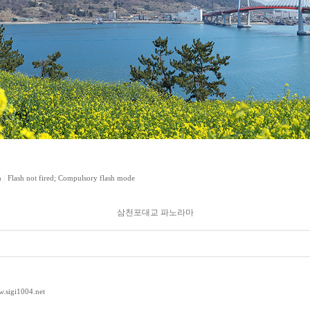
|
m
Flash not fired; Compulsory flash mode
삼천포대교 파노라마
w.sigi1004.net