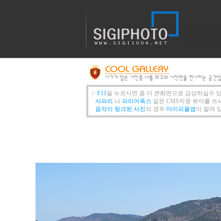
※
F11
을 누르시면 좀 더 큰화면으로 감상하실수 
사파리
나
파이어폭스
같은 CMS지원 뷰어를 쓰
음악이 링크된 사진
의 경우
마이피플앱
이 깔려 