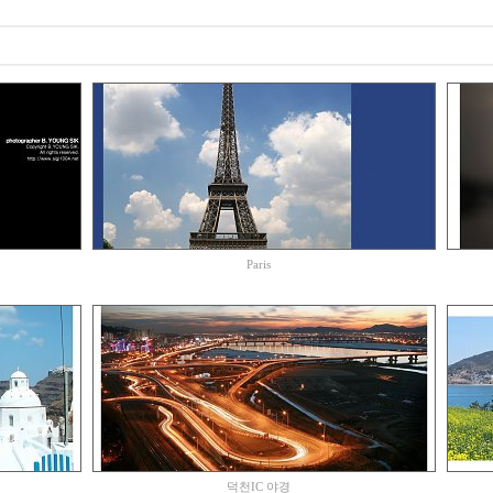
Paris
덕천IC 야경