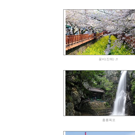
♬
꽃비(진해)
홍룡폭포