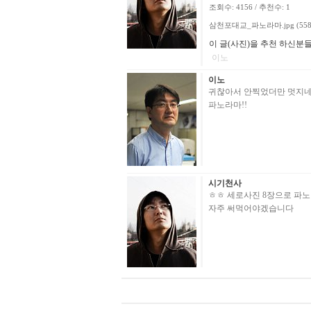
조회수: 4156 / 추천수: 1
삼천포대교_파노라마.jpg (558.
이 글(사진)을 추천 하신분
이노
이노
귀찮아서 안찍었더만 멋지네
파노라마!!
시기천사
ㅎㅎ 세로사진 8장으로 파
자주 써먹어야겠습니다