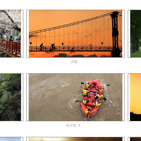
夕景
♬
래프팅