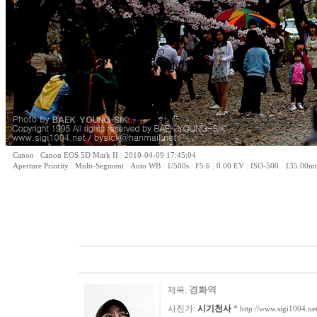
|
|
Canon
Canon EOS 5D Mark II
2010-04-09 17:45:04
|
|
|
|
|
|
|
Aperture Priority
Multi-Segment
Auto WB
1/500s
F5.6
0.00 EV
ISO-500
135.00m
경화역
제목:
사진가:
시기천사
*
http://www.sigi1004.ne