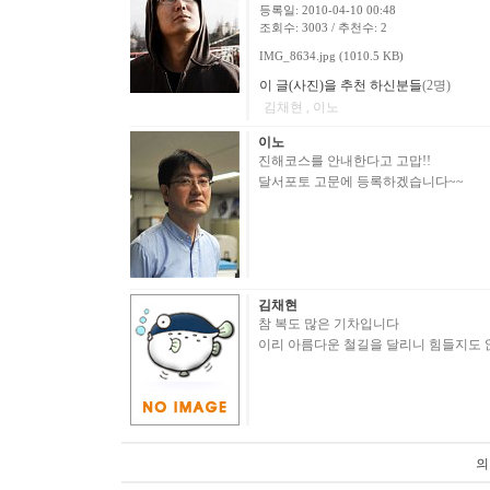
등록일: 2010-04-10 00:48
조회수: 3003 / 추천수: 2
IMG_8634.jpg (1010.5 KB)
이 글(사진)을 추천 하신분들
(2명)
김채현 , 이노
이노
진해코스를 안내한다고 고맙!!
달서포토 고문에 등록하겠습니다~~
김채현
참 복도 많은 기차입니다
이리 아름다운 철길을 달리니 힘들지도 
의