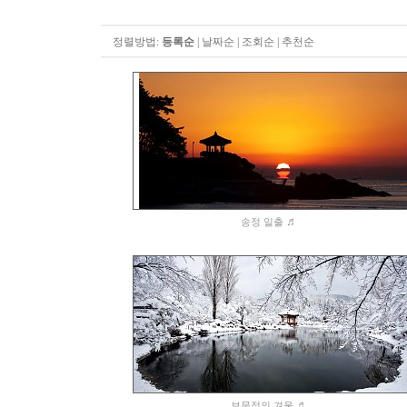
정렬방법:
등록순
|
날짜순
|
조회순
|
추천순
♬
송정 일출
♬
보문정의 겨울