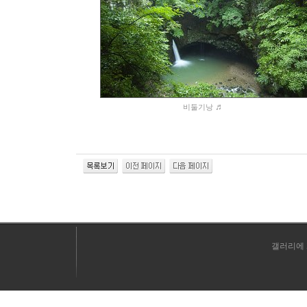
♬
비둘기낭
갤러리에 