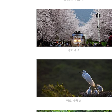
♬
경화역
♬
백로 가족