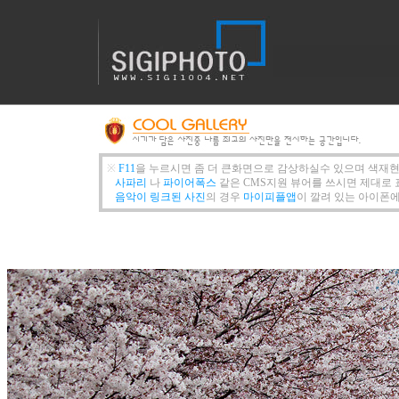
※
F11
을 누르시면 좀 더 큰화면으로 감상하실수 있으며 색재현
사파리
나
파이어폭스
같은 CMS지원 뷰어를 쓰시면 제대로 
음악이 링크된 사진
의 경우
마이피플앱
이 깔려 있는 아이폰