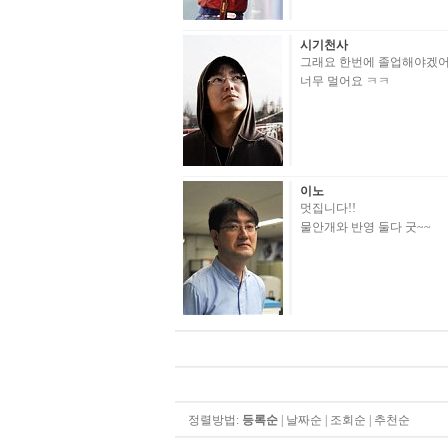
시기천사
그래요 한번에 졸업해야겠
너무 멀어요 ㅋㅋ
이노
멋집니다!!
물안개와 반영 둘다 굿~~
정렬방법:
등록순
|
날짜순
|
조회순
|
추천순