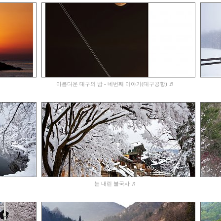
♬
아름다운 대구의 밤 - 네번째 이야기(대구공항)
♬
눈 내린 불국사