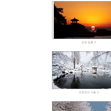
♬
송정 일출
♬
보문정의 겨울