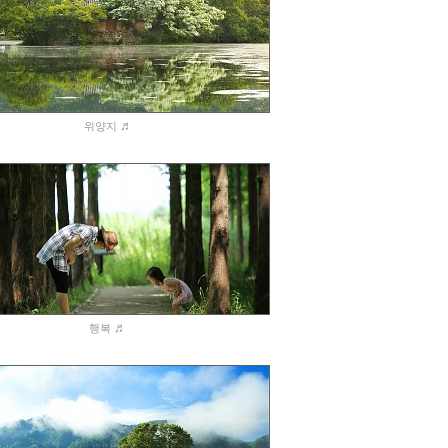
♬
위양지
♬
행복