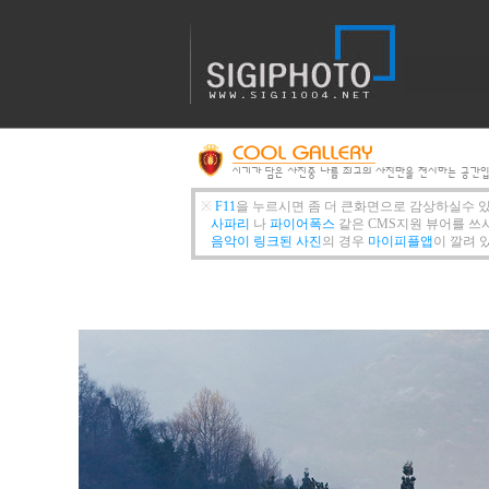
※
F11
을 누르시면 좀 더 큰화면으로 감상하실수 
사파리
나
파이어폭스
같은 CMS지원 뷰어를 쓰
음악이 링크된 사진
의 경우
마이피플앱
이 깔려 