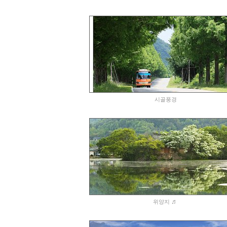
시골풍경
♬
위양지