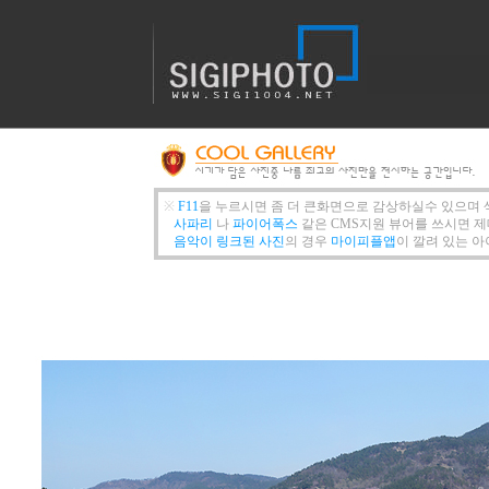
※
F11
을 누르시면 좀 더 큰화면으로 감상하실수 있으며 
사파리
나
파이어폭스
같은 CMS지원 뷰어를 쓰시면 제
음악이 링크된 사진
의 경우
마이피플앱
이 깔려 있는 