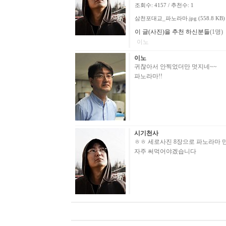
조회수: 4157 / 추천수: 1
삼천포대교_파노라마.jpg (558.8 KB)
이 글(사진)을 추천 하신분들
(1명)
이노
이노
귀찮아서 안찍었더만 멋지네~~
파노라마!!
시기천사
ㅎㅎ 세로사진 8장으로 파노라마 
자주 써먹어야겠습니다