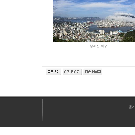
봉래산 해무
갤러