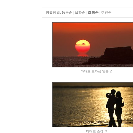
정렬방법:
등록순
|
날짜순
|
조회순
|
추천순
♬
다대포 모자섬 일출
♬
다대포 소경